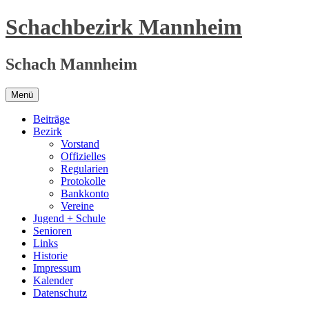
Zum
Schachbezirk Mannheim
Inhalt
springen
Schach Mannheim
Menü
Beiträge
Bezirk
Vorstand
Offizielles
Regularien
Protokolle
Bankkonto
Vereine
Jugend + Schule
Senioren
Links
Historie
Impressum
Kalender
Datenschutz