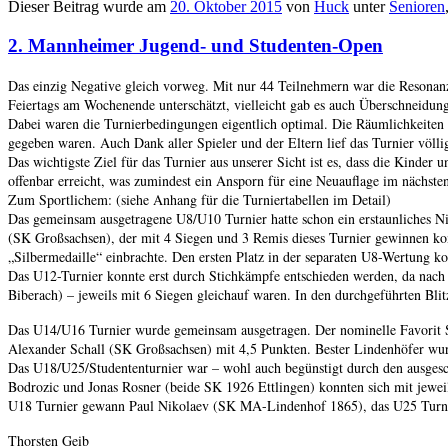
Dieser Beitrag wurde am
20. Oktober 2015
von
Huck
unter
Senioren
2. Mannheimer Jugend- und Studenten-Open
Das einzig Negative gleich vorweg. Mit nur 44 Teilnehmern war die Resonanz
Feiertags am Wochenende unterschätzt, vielleicht gab es auch Überschneidun
Dabei waren die Turnierbedingungen eigentlich optimal. Die Räumlichkeiten
gegeben waren. Auch Dank aller Spieler und der Eltern lief das Turnier völlig
Das wichtigste Ziel für das Turnier aus unserer Sicht ist es, dass die Kinde
offenbar erreicht, was zumindest ein Ansporn für eine Neuauflage im nächsten 
Zum Sportlichem: (siehe Anhang für die Turniertabellen im Detail)
Das gemeinsam ausgetragene U8/U10 Turnier hatte schon ein erstaunliches Niv
(SK Großsachsen), der mit 4 Siegen und 3 Remis dieses Turnier gewinnen kon
„Silbermedaille“ einbrachte. Den ersten Platz in der separaten U8-Wertung 
Das U12-Turnier konnte erst durch Stichkämpfe entschieden werden, da nac
Biberach) – jeweils mit 6 Siegen gleichauf waren. In den durchgeführten Bli
Das U14/U16 Turnier wurde gemeinsam ausgetragen. Der nominelle Favorit Sv
Alexander Schall (SK Großsachsen) mit 4,5 Punkten. Bester Lindenhöfer wur
Das U18/U25/Studententurnier war – wohl auch begünstigt durch den ausgeschr
Bodrozic und Jonas Rosner (beide SK 1926 Ettlingen) konnten sich mit jeweil
U18 Turnier gewann Paul Nikolaev (SK MA-Lindenhof 1865), das U25 Turni
Thorsten Geib