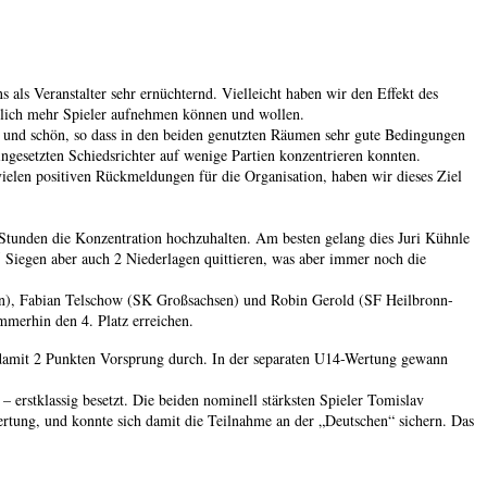
ls Veranstalter sehr ernüchternd. Vielleicht haben wir den Effekt des
utlich mehr Spieler aufnehmen können und wollen.
 und schön, so dass in den beiden genutzten Räumen sehr gute Bedingungen
eingesetzten Schiedsrichter auf wenige Partien konzentrieren konnten.
 vielen positiven Rückmeldungen für die Organisation, haben wir dieses Ziel
e Stunden die Konzentration hochzuhalten. Am besten gelang dies Juri Kühnle
 Siegen aber auch 2 Niederlagen quittieren, was aber immer noch die
den), Fabian Telschow (SK Großsachsen) und Robin Gerold (SF Heilbronn-
mmerhin den 4. Platz erreichen.
 damit 2 Punkten Vorsprung durch. In der separaten U14-Wertung gewann
 erstklassig besetzt. Die beiden nominell stärksten Spieler Tomislav
ertung, und konnte sich damit die Teilnahme an der „Deutschen“ sichern. Das