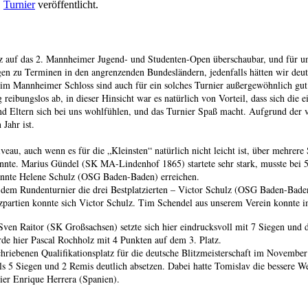
,
Turnier
veröffentlicht.
 auf das 2. Mannheimer Jugend- und Studenten-Open überschaubar, und für uns a
gen zu Terminen in den angrenzenden Bundesländern, jedenfalls hätten wir de
 im Mannheimer Schloss sind auch für ein solches Turnier außergewöhnlich gut
 reibungslos ab, in dieser Hinsicht war es natürlich von Vorteil, dass sich die 
r und Eltern sich bei uns wohlfühlen, und das Turnier Spaß macht. Aufgrund der
Jahr ist.
eau, auch wenn es für die „Kleinsten“ natürlich nicht leicht ist, über mehrer
nte. Marius Gündel (SK MA-Lindenhof 1865) startete sehr stark, musste bei 5
konnte Helene Schulz (OSG Baden-Baden) erreichen.
h dem Rundenturnier die drei Bestplatzierten – Victor Schulz (OSG Baden-Ba
tzpartien konnte sich Victor Schulz. Tim Schendel aus unserem Verein konnte i
en Raitor (SK Großsachsen) setzte sich hier eindrucksvoll mit 7 Siegen und
de hier Pascal Rochholz mit 4 Punkten auf dem 3. Platz.
iebenen Qualifikationsplatz für die deutsche Blitzmeisterschaft im November –
s 5 Siegen und 2 Remis deutlich absetzen. Dabei hatte Tomislav die bessere W
er Enrique Herrera (Spanien).