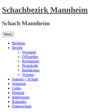
Zum
Schachbezirk Mannheim
Inhalt
springen
Schach Mannheim
Menü
Beiträge
Bezirk
Vorstand
Offizielles
Regularien
Protokolle
Bankkonto
Vereine
Jugend + Schule
Senioren
Links
Historie
Impressum
Kalender
Datenschutz