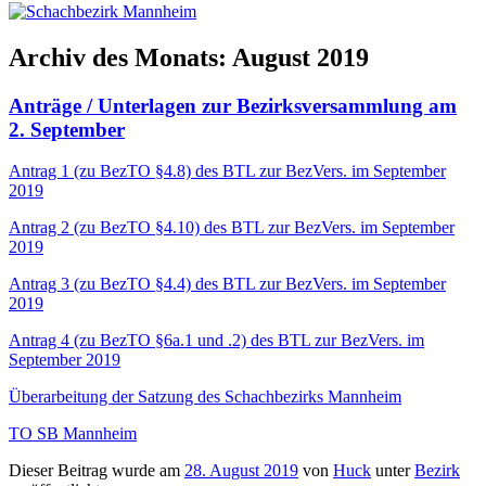
Archiv des Monats:
August 2019
Anträge / Unterlagen zur Bezirksversammlung am
2. September
Antrag 1 (zu BezTO §4.8) des BTL zur BezVers. im September
2019
Antrag 2 (zu BezTO §4.10) des BTL zur BezVers. im September
2019
Antrag 3 (zu BezTO §4.4) des BTL zur BezVers. im September
2019
Antrag 4 (zu BezTO §6a.1 und .2) des BTL zur BezVers. im
September 2019
Überarbeitung der Satzung des Schachbezirks Mannheim
TO SB Mannheim
Dieser Beitrag wurde am
28. August 2019
von
Huck
unter
Bezirk