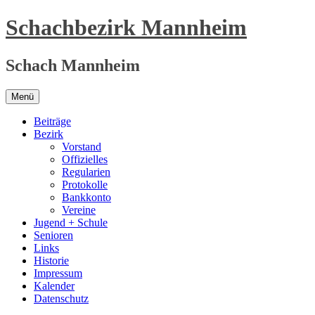
Zum
Schachbezirk Mannheim
Inhalt
springen
Schach Mannheim
Menü
Beiträge
Bezirk
Vorstand
Offizielles
Regularien
Protokolle
Bankkonto
Vereine
Jugend + Schule
Senioren
Links
Historie
Impressum
Kalender
Datenschutz