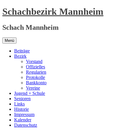
Zum
Schachbezirk Mannheim
Inhalt
springen
Schach Mannheim
Menü
Beiträge
Bezirk
Vorstand
Offizielles
Regularien
Protokolle
Bankkonto
Vereine
Jugend + Schule
Senioren
Links
Historie
Impressum
Kalender
Datenschutz