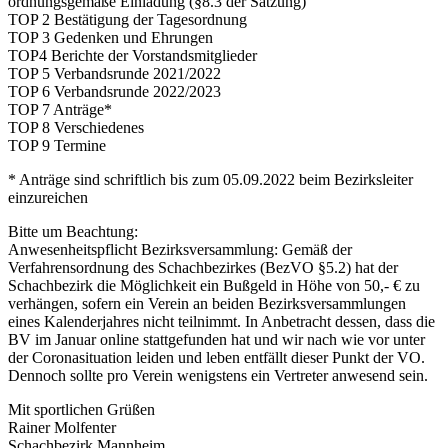
ordnungsgemäße Einladung (§8.3 der Satzung)
TOP 2 Bestätigung der Tagesordnung
TOP 3 Gedenken und Ehrungen
TOP4 Berichte der Vorstandsmitglieder
TOP 5 Verbandsrunde 2021/2022
TOP 6 Verbandsrunde 2022/2023
TOP 7 Anträge*
TOP 8 Verschiedenes
TOP 9 Termine
* Anträge sind schriftlich bis zum 05.09.2022 beim Bezirksleiter
einzureichen
Bitte um Beachtung:
Anwesenheitspflicht Bezirksversammlung: Gemäß der
Verfahrensordnung des Schachbezirkes (BezVO §5.2) hat der
Schachbezirk die Möglichkeit ein Bußgeld in Höhe von 50,- € zu
verhängen, sofern ein Verein an beiden Bezirksversammlungen
eines Kalenderjahres nicht teilnimmt. In Anbetracht dessen, dass die
BV im Januar online stattgefunden hat und wir nach wie vor unter
der Coronasituation leiden und leben entfällt dieser Punkt der VO.
Dennoch sollte pro Verein wenigstens ein Vertreter anwesend sein.
Mit sportlichen Grüßen
Rainer Molfenter
Schachbezirk Mannheim