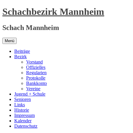
Zum
Schachbezirk Mannheim
Inhalt
springen
Schach Mannheim
Menü
Beiträge
Bezirk
Vorstand
Offizielles
Regularien
Protokolle
Bankkonto
Vereine
Jugend + Schule
Senioren
Links
Historie
Impressum
Kalender
Datenschutz