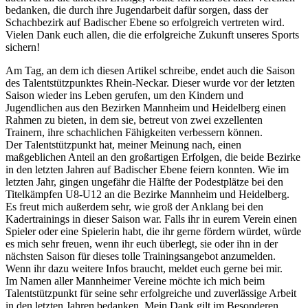
bedanken, die durch ihre Jugendarbeit dafür sorgen, dass der
Schachbezirk auf Badischer Ebene so erfolgreich vertreten wird.
Vielen Dank euch allen, die die erfolgreiche Zukunft unseres Sports
sichern!
Am Tag, an dem ich diesen Artikel schreibe, endet auch die Saison
des Talentstützpunktes Rhein-Neckar. Dieser wurde vor der letzten
Saison wieder ins Leben gerufen, um den Kindern und
Jugendlichen aus den Bezirken Mannheim und Heidelberg einen
Rahmen zu bieten, in dem sie, betreut von zwei exzellenten
Trainern, ihre schachlichen Fähigkeiten verbessern können.
Der Talentstützpunkt hat, meiner Meinung nach, einen
maßgeblichen Anteil an den großartigen Erfolgen, die beide Bezirke
in den letzten Jahren auf Badischer Ebene feiern konnten. Wie im
letzten Jahr, gingen ungefähr die Hälfte der Podestplätze bei den
Titelkämpfen U8-U12 an die Bezirke Mannheim und Heidelberg.
Es freut mich außerdem sehr, wie groß der Anklang bei den
Kadertrainings in dieser Saison war. Falls ihr in eurem Verein einen
Spieler oder eine Spielerin habt, die ihr gerne fördern würdet, würde
es mich sehr freuen, wenn ihr euch überlegt, sie oder ihn in der
nächsten Saison für dieses tolle Trainingsangebot anzumelden.
Wenn ihr dazu weitere Infos braucht, meldet euch gerne bei mir.
Im Namen aller Mannheimer Vereine möchte ich mich beim
Talentstützpunkt für seine sehr erfolgreiche und zuverlässige Arbeit
in den letzten Jahren bedanken. Mein Dank gilt im Besonderen