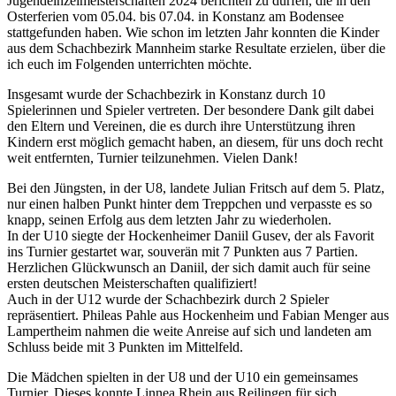
Jugendeinzelmeisterschaften 2024 berichten zu dürfen, die in den
Osterferien vom 05.04. bis 07.04. in Konstanz am Bodensee
stattgefunden haben. Wie schon im letzten Jahr konnten die Kinder
aus dem Schachbezirk Mannheim starke Resultate erzielen, über die
ich euch im Folgenden unterrichten möchte.
Insgesamt wurde der Schachbezirk in Konstanz durch 10
Spielerinnen und Spieler vertreten. Der besondere Dank gilt dabei
den Eltern und Vereinen, die es durch ihre Unterstützung ihren
Kindern erst möglich gemacht haben, an diesem, für uns doch recht
weit entfernten, Turnier teilzunehmen. Vielen Dank!
Bei den Jüngsten, in der U8, landete Julian Fritsch auf dem 5. Platz,
nur einen halben Punkt hinter dem Treppchen und verpasste es so
knapp, seinen Erfolg aus dem letzten Jahr zu wiederholen.
In der U10 siegte der Hockenheimer Daniil Gusev, der als Favorit
ins Turnier gestartet war, souverän mit 7 Punkten aus 7 Partien.
Herzlichen Glückwunsch an Daniil, der sich damit auch für seine
ersten deutschen Meisterschaften qualifiziert!
Auch in der U12 wurde der Schachbezirk durch 2 Spieler
repräsentiert. Phileas Pahle aus Hockenheim und Fabian Menger aus
Lampertheim nahmen die weite Anreise auf sich und landeten am
Schluss beide mit 3 Punkten im Mittelfeld.
Die Mädchen spielten in der U8 und der U10 ein gemeinsames
Turnier. Dieses konnte Linnea Rhein aus Reilingen für sich