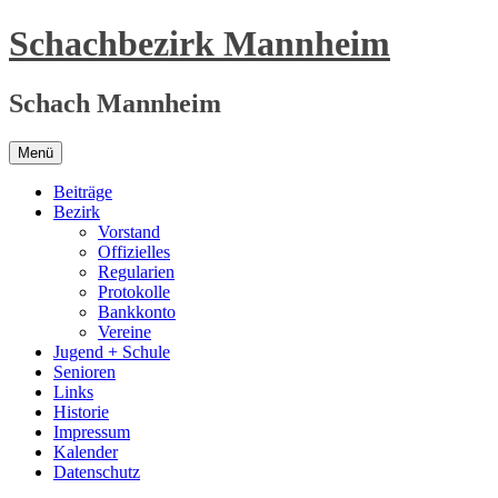
Zum
Schachbezirk Mannheim
Inhalt
springen
Schach Mannheim
Menü
Beiträge
Bezirk
Vorstand
Offizielles
Regularien
Protokolle
Bankkonto
Vereine
Jugend + Schule
Senioren
Links
Historie
Impressum
Kalender
Datenschutz