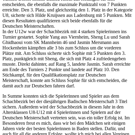
entscheiden, die ebenfalls die maximale Punktzahl von 7 Punkten
erreichte. Den 3. Platz, und gleichzeitig den 1. Platz in der Kategorie
U8, sicherte sich Hilde Kruijssen aus Ladenburg mit 5 Punkten. Mit
diesen Resultaten qualifizieren sich beide ebenfalls für die
Deutschen Meisterschaften.
In der U12w war der Schachbezirk mit 4 starken Spielerinnen ins
Turnier gestartet. Sophie Yang aus Viernheim, Sheng Lu und Sarah
Ghidhaoui vom SK Mannheim 46 und Jasmin Mersmann aus
Hockenheim kämpften alle 3 bis zum Schluss um die vorderen
Plätze mit. Am Schluss sicherte sich Sophie mit 5 Punkten den 3.
Platz, punktgleich mit Sheng, die sich mit Platz 4 zufriedengeben
musste. Direkt dahinter, auf Rang 5, landete Jasmin. Sarah erreichte
am Ende des Turniers 2 Punkte und landete auf Platz 10. Den
Stichkampf, für den Qualifikationsplatz zur Deutschen
Meisterschaft, konnte am Schluss Sophie für sich entscheiden, die
damit auch zur Deutschen fahren darf.
In Summe konnten sich die Spielerinnen und Spieler aus dem
Schachbezirk bei der diesjährigen Badischen Meisterschaft 3 Titel
sichern. Außerdem wird der Schachbezirk in diesem Jahr in den
Altersklassen U8-U12 mit 4 Spielerinnen und Spielern auf der
Deutschen Meisterschaft vertreten sein, was ein toller Erfolg ist. Im
Besonderen freut es mich, dass wir bei den Mädchen seit einigen
Jahren viele der besten Spielerinnen in Baden stellen. Dafür, und
auch für all die anderen Erfolge, wollte ich mich bei allen Vereinen