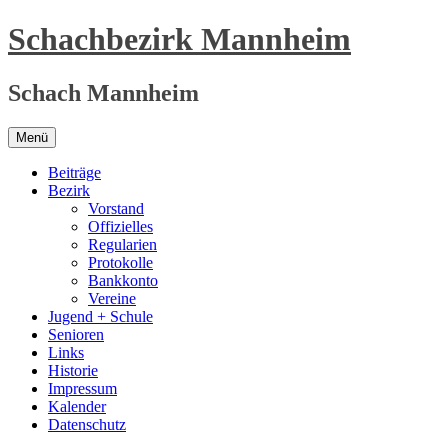
Zum
Schachbezirk Mannheim
Inhalt
springen
Schach Mannheim
Menü
Beiträge
Bezirk
Vorstand
Offizielles
Regularien
Protokolle
Bankkonto
Vereine
Jugend + Schule
Senioren
Links
Historie
Impressum
Kalender
Datenschutz