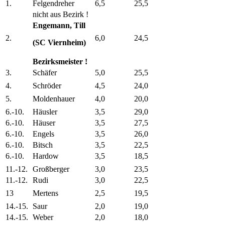
1.
Felgendreher
6,5
25,5
nicht aus Bezirk !
Engemann, Till
2.
6,0
24,5
(SC Viernheim)
Bezirksmeister !
3.
Schäfer
5,0
25,5
4.
Schröder
4,5
24,0
5.
Moldenhauer
4,0
20,0
6.-10.
Häusler
3,5
29,0
6.-10.
Häuser
3,5
27,5
6.-10.
Engels
3,5
26,0
6.-10.
Bitsch
3,5
22,5
6.-10.
Hardow
3,5
18,5
11.-12.
Großberger
3,0
23,5
11.-12.
Rudi
3,0
22,5
13
Mertens
2,5
19,5
14.-15.
Saur
2,0
19,0
14.-15.
Weber
2,0
18,0