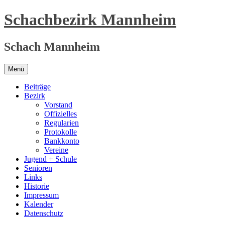
Zum
Schachbezirk Mannheim
Inhalt
springen
Schach Mannheim
Menü
Beiträge
Bezirk
Vorstand
Offizielles
Regularien
Protokolle
Bankkonto
Vereine
Jugend + Schule
Senioren
Links
Historie
Impressum
Kalender
Datenschutz