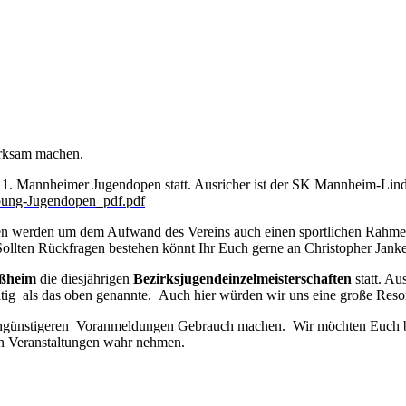
erksam machen.
. Mannheimer Jugendopen statt. Ausricher ist der SK Mannheim-Lind
bung-Jugendopen_pdf.pdf
enden werden um dem Aufwand des Vereins auch einen sportlichen Rahm
. Sollten Rückfragen bestehen könnt Ihr Euch gerne an Christopher J
ußheim
die diesjährigen
Bezirksjugendeinzelmeisterschaften
statt. Au
ichtig als das oben genannte. Auch hier würden wir uns eine große Re
stengünstigeren Voranmeldungen Gebrauch machen. Wir möchten Euch bit
en Veranstaltungen wahr nehmen.