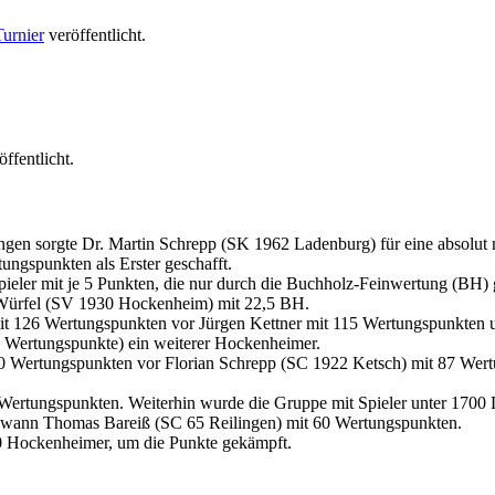
Turnier
veröffentlicht.
ffentlicht.
ngen sorgte Dr. Martin Schrepp (SK 1962 Ladenburg) für eine absolut m
tungspunkten als Erster geschafft.
Spieler mit je 5 Punkten, die nur durch die Buchholz-Feinwertung (B
 Würfel (SV 1930 Hockenheim) mit 22,5 BH.
t 126 Wertungspunkten vor Jürgen Kettner mit 115 Wertungspunkten 
96 Wertungspunkte) ein weiterer Hockenheimer.
0 Wertungspunkten vor Florian Schrepp (SC 1922 Ketsch) mit 87 Wert
2 Wertungspunkten. Weiterhin wurde die Gruppe mit Spieler unter 170
ewann Thomas Bareiß (SC 65 Reilingen) mit 60 Wertungspunkten.
10 Hockenheimer, um die Punkte gekämpft.