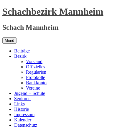
Zum
Schachbezirk Mannheim
Inhalt
springen
Schach Mannheim
Menü
Beiträge
Bezirk
Vorstand
Offizielles
Regularien
Protokolle
Bankkonto
Vereine
Jugend + Schule
Senioren
Links
Historie
Impressum
Kalender
Datenschutz