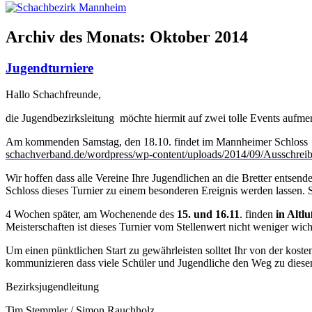
Archiv des Monats:
Oktober 2014
Jugendturniere
Hallo Schachfreunde,
die Jugendbezirksleitung möchte hiermit auf zwei tolle Events aufm
Am kommenden Samstag, den 18.10. findet im Mannheimer Schloss 1
schachverband.de/wordpress/wp-content/uploads/2014/09/Ausschrei
Wir hoffen dass alle Vereine Ihre Jugendlichen an die Bretter ents
Schloss dieses Turnier zu einem besonderen Ereignis werden lassen
4 Wochen später, am Wochenende des
15. und 16.11
. finden
in Altl
Meisterschaften ist dieses Turnier vom Stellenwert nicht weniger w
Um einen pünktlichen Start zu gewährleisten solltet Ihr von der ko
kommunizieren dass viele Schüler und Jugendliche den Weg zu dies
Bezirksjugendleitung
Tim Stemmler / Simon Rauchholz