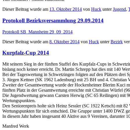
Dieser Beitrag wurde am
13. Oktober 2014
von
Huck
unter
Jugend
,
Protokoll Bezirksversammlung 29.09.2014
Protokoll SB_Mannheim 29_09_2014
Dieser Beitrag wurde am
8. Oktober 2014
von
Huck
unter
Bezirk
verö
Kurpfalz-Cup 2014
Mit seinem Sieg in der fünften Staffel des Kurpfalz-Cups in Schwetzi
bislang noch keiner erreicht. Dr. Martin Schrepp hat dies mit 140 Wer
Bei der Tageswertung in Schwetzingen folgten auf den Plätzen drei 
3. Jürgen Kettner (SK 1962 Ladenburg) mit 25 BH und 4. Christian
Zweiter der Gesamtwertung wurde der Hockenheimer Blerim Kuci mi
fünften Platz in der Gesamtwertung erreichte mit Christian Würfel (
Die Jugendwertung gewann Carsten Herwig (SC 65 Reilingen) mit 9
Wertungspunkten.
Den Seniorenpreis holte sich Heinz Sessler (SC 1922 Ketsch) mit 8
Wertungspunkten für sich entschied. Die Gruppe unter 1400 DWZ g
In diesem Jahr haben insgesamt 40 Aktive aus 9 Vereinen, darunter 
Manfred Werk