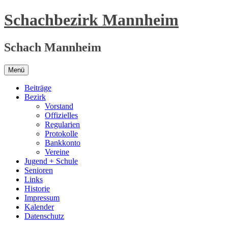
Zum
Schachbezirk Mannheim
Inhalt
springen
Schach Mannheim
Menü
Beiträge
Bezirk
Vorstand
Offizielles
Regularien
Protokolle
Bankkonto
Vereine
Jugend + Schule
Senioren
Links
Historie
Impressum
Kalender
Datenschutz