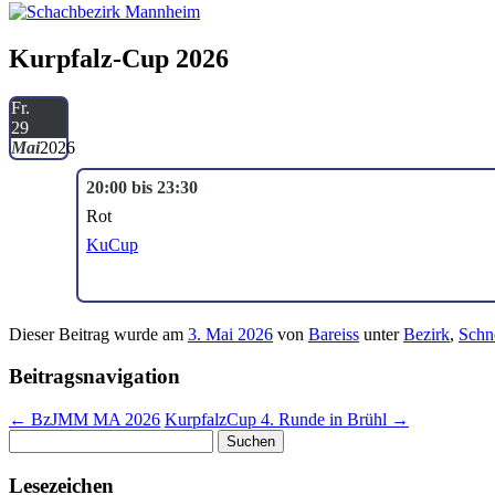
Kurpfalz-Cup 2026
Fr.
29
Mai
2026
20:00 bis 23:30
Rot
KuCup
Dieser Beitrag wurde am
3. Mai 2026
von
Bareiss
unter
Bezirk
,
Schne
Beitragsnavigation
←
BzJMM MA 2026
KurpfalzCup 4. Runde in Brühl
→
Suchen
nach:
Lesezeichen